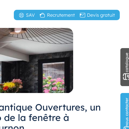
SAV
Recrutement
Devis gratuit
catalogu
nous contact
lantique Ouvertures, un
 de la fenêtre à
urnon