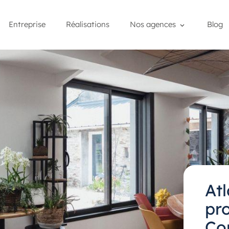
Entreprise
Réalisations
Nos agences
Blog
At
pro
Co