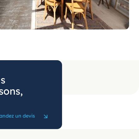
us
sons,
ndez un devis