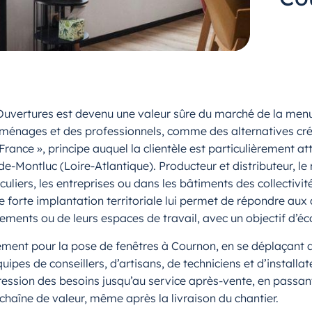
 Ouvertures est devenu une valeur sûre du marché de la men
ménages et des professionnels, comme des alternatives créd
ance », principe auquel la clientèle est particulièrement at
-de-Montluc (Loire-Atlantique). Producteur et distributeur, 
culiers, les entreprises ou dans les bâtiments des collectiv
e forte implantation territoriale lui permet de répondre au
gements ou de leurs espaces de travail, avec un objectif d’é
ement pour la pose de fenêtres à Cournon, en se déplaçant d
ipes de conseillers, d’artisans, de techniciens et d’installa
ion des besoins jusqu’au service après-vente, en passant p
 chaîne de valeur, même après la livraison du chantier.