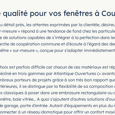
 qualité pour vos fenêtres à Co
au détail près, les attentes exprimées par la clientèle, désir
mesure » répond à une tendance de fond chez les particuliers
de solutions capables de s’intégrer à la perfection dans leu
rche de coopération commune et d’écoute à l’égard des dem
enêtre « sur-mesure », conçue pour s’adapter immédiatement à 
choix est parfois difficile car chacun de ces matériaux est ré
 décliné en trois gammes par Atlantique Ouvertures (« ava
reux porteurs de projets grâce à son très bon rapport quali
érieures, il se distingue par la flexibilité de sa compositi
 classiques à poser dans une embrasure rectangulaire ou car
enêtre, baie vitrée… A quoi s’ajoutent d’autres solutions d’o
s de garage, porte d’entrée. Autant d’équipements en plus d
onnecter à un réseau domotique pour offrir un confort maxim