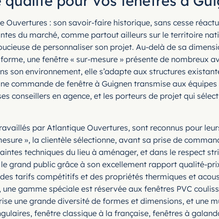
 qualité pour vos fenêtres à Gu
e Ouvertures : son savoir-faire historique, sans cesse réact
s du marché, comme partout ailleurs sur le territoire nationa
oucieuse de personnaliser son projet. Au-delà de sa dimensi
et la forme, une fenêtre « sur-mesure » présente de nombreux
son environnement, elle s’adapte aux structures existantes, 
Une commande de fenêtre à Guignen transmise aux équipes te
s conseillers en agence, et les porteurs de projet qui sélect
availlés par Atlantique Ouvertures, sont reconnus pour leurs 
sure », la clientèle sélectionne, avant sa prise de command
raintes techniques du lieu à aménager, et dans le respect st
t le grand public grâce à son excellement rapport qualité-pr
ar des tarifs compétitifs et des propriétés thermiques et a
fin, une gamme spéciale est réservée aux fenêtres PVC coulis
orise une grande diversité de formes et dimensions, et une m
gulaires, fenêtre classique à la française, fenêtres à galand