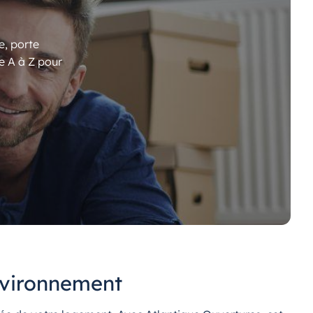
e, porte
e A à Z pour
environnement