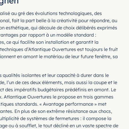
ignen
ualisé au gré des évolutions technologiques, des
l, fait la part belle à la créativité pour répondre, au
on esthétique, qui découle de choix délibérés exprimés
 avantages par rapport à un modèle standard :
ce qui facilite son installation et garantit la
chniques d’Atlantique Ouvertures est toujours le fruit
ionnent en amont le matériau de leur future fenêtre, sa
qualités isolantes et leur capacité à durer dans le
e, l’un de ces deux éléments, mais aussi la coupe et le
rict des impératifs budgétaires prédéfinis en amont. Le
ix. Atlantique Ouvertures le propose en trois gammes
coustiques standards. « Avantage performance » met
santes. En plus de son extrême résistance aux chocs,
ultiplicité de systèmes de fermetures : il compose la
age ou à soufflet, le tout décliné en un vaste spectre de