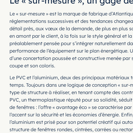
Le « sur-mesure », un gage de
Le « sur-mesure » est la marque de fabrique d’Atlantiqu
réglementations successives et des tendances changeante
détail près, aux vœux de la demande, de plus en plus s
en amont par le client, à la fois sur le style général 
préalablement pensée pour s’intégrer naturellement dans 
performance de l’équipement sur le plan énergétique. 
d’une concertation poussée et constructive menée par se
coupe et son coloris.
Le PVC et l’aluminium, deux des principaux matériaux tr
temps. Toujours dans une logique de conception « sur-me
type de structure à réaliser, en tenant compte des cont
PVC, un thermoplastique réputé pour sa solidité, sédui
de fenêtres : l’offre « avantage éco » se caractérise p
l’accent sur la sécurité et les économies d’énergie. En
l’aluminium est prisé pour son potentiel créatif qui aut
structure de fenêtres rondes, cintrées, carrées ou rectan