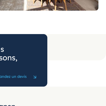
us
sons,
ndez un devis