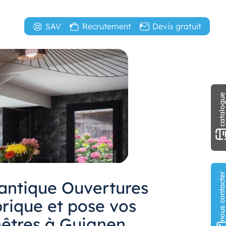
SAV
Recrutement
Devis gratuit
catalogu
nous contact
lantique Ouvertures
brique et pose vos
nêtres à Guignen