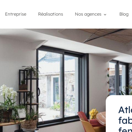
Entreprise
Réalisations
Nos agences
Blog
At
fa
fe