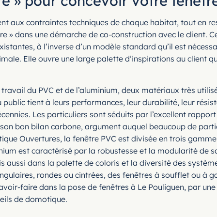
e » pour concevoir votre fenêtr
nt aux contraintes techniques de chaque habitat, tout en re
re » dans une démarche de co-construction avec le client. C
existantes, à l’inverse d’un modèle standard qu’il est nécessa
le. Elle ouvre une large palette d’inspirations au client qui 
travail du PVC et de l’aluminium, deux matériaux très utilis
public tient à leurs performances, leur durabilité, leur rési
cennies. Les particuliers sont séduits par l’excellent rapport
 son bon bilan carbone, argument auquel beaucoup de particu
antique Ouvertures, la fenêtre PVC est divisée en trois gamm
um est caractérisé par la robustesse et la modularité de sa
s aussi dans la palette de coloris et la diversité des systèm
ngulaires, rondes ou cintrées, des fenêtres à soufflet ou à 
voir-faire dans la pose de fenêtres à Le Pouliguen, par une 
eils de domotique.