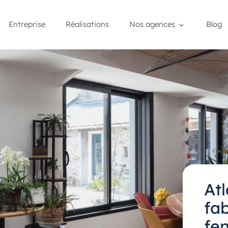
Entreprise
Réalisations
Nos agences
Blog
At
fa
fe