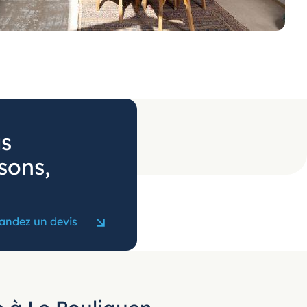
us
sons,
ndez un devis