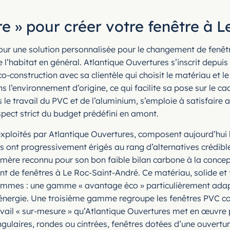
e » pour créer votre fenêtre à 
 pour une solution personnalisée pour le changement de fenê
l’habitat en général. Atlantique Ouvertures s’inscrit depu
construction avec sa clientèle qui choisit le matériau et le
l’environnement d’origine, ce qui facilite sa pose sur le cad
 le travail du PVC et de l’aluminium, s’emploie à satisfaire a
espect strict du budget prédéfini en amont.
ploités par Atlantique Ouvertures, composent aujourd’hui la
es ont progressivement érigés au rang d’alternatives crédibl
ymère reconnu pour son bon faible bilan carbone à la concept
t de fenêtres à Le Roc-Saint-André. Ce matériau, solide et 
is gammes : une gamme « avantage éco » particulièrement ad
nergie. Une troisième gamme regroupe les fenêtres PVC coul
avail « sur-mesure » qu’Atlantique Ouvertures met en œuvre 
gulaires, rondes ou cintrées, fenêtres dotées d’une ouvertur