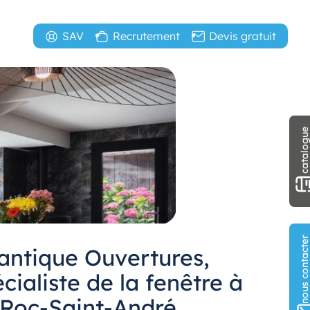
SAV
Recrutement
Devis gratuit
catalogu
nous contact
lantique Ouvertures,
cialiste de la fenêtre à
 Roc-Saint-André