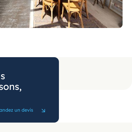
us
sons,
ndez un devis