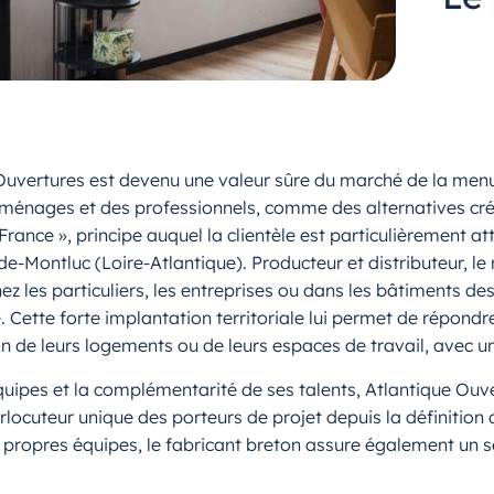
 Ouvertures est devenu une valeur sûre du marché de la men
ménages et des professionnels, comme des alternatives créd
ance », principe auquel la clientèle est particulièrement at
-de-Montluc (Loire-Atlantique). Producteur et distributeur, 
z les particuliers, les entreprises ou dans les bâtiments de
. Cette forte implantation territoriale lui permet de répon
on de leurs logements ou de leurs espaces de travail, avec u
quipes et la complémentarité de ses talents, Atlantique Ouv
locuteur unique des porteurs de projet depuis la définition d
s propres équipes, le fabricant breton assure également un s