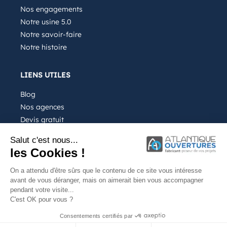
Nos engagements
Notre usine 5.0
Notre savoir-faire
Notre histoire
LIENS UTILES
Blog
Nos agences
Devis gratuit
Recrutement
Salut c'est nous...
FAQ
les Cookies !
On a attendu d'être sûrs que le contenu de ce site vous intéresse
avant de vous déranger, mais on aimerait bien vous accompagner
pendant votre visite...
C'est OK pour vous ?
Notre entreprise
Mentions légales
Consentements certifiés par
Site internet conçu par Kalelia