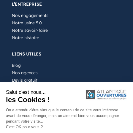
L’ENTREPRISE
Nos engagements
Notre usine 5.0
Notre savoir-faire
Notre histoire
LIENS UTILES
Blog
Nos agences
Devis gratuit
Recrutement
Salut c'est nous...
FAQ
les Cookies !
On a attendu d'être sûrs que le contenu de ce site vous intéresse
avant de vous déranger, mais on aimerait bien vous accompagner
pendant votre visite...
C'est OK pour vous ?
Notre entreprise
Mentions légales