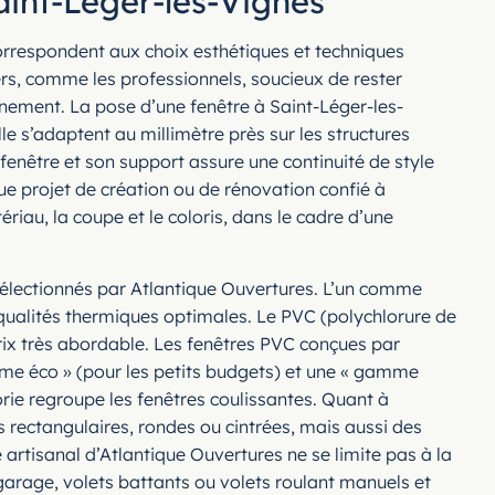
aint-Léger-les-Vignes
orrespondent aux choix esthétiques et techniques
iers, comme les professionnels, soucieux de rester
nement. La pose d’une fenêtre à Saint-Léger-les-
le s’adaptent au millimètre près sur les structures
enêtre et son support assure une continuité de style
ue projet de création ou de rénovation confié à
riau, la coupe et le coloris, dans le cadre d’une
sélectionnés par Atlantique Ouvertures. L’un comme
de qualités thermiques optimales. Le PVC (polychlorure de
rix très abordable. Les fenêtres PVC conçues par
mme éco » (pour les petits budgets) et une « gamme
rie regroupe les fenêtres coulissantes. Quant à
res rectangulaires, rondes ou cintrées, mais aussi des
 artisanal d’Atlantique Ouvertures ne se limite pas à la
garage, volets battants ou volets roulant manuels et