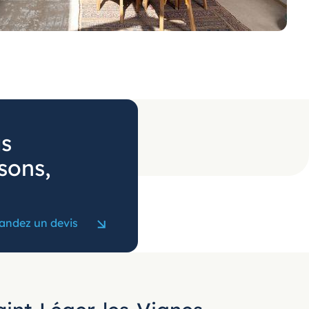
us
sons,
ndez un devis