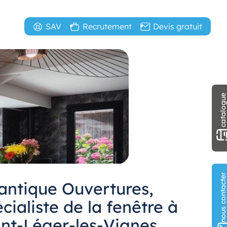
SAV
Recrutement
Devis gratuit
catalogu
nous contact
lantique Ouvertures,
cialiste de la fenêtre à
int-Léger-les-Vignes