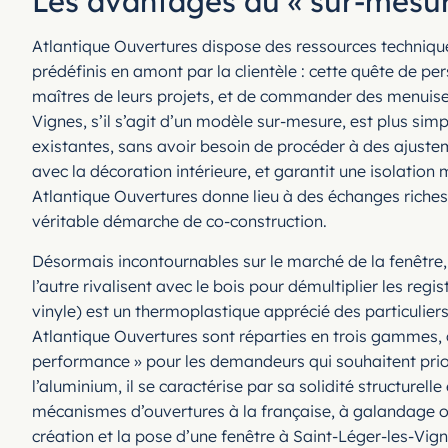
Les avantages du « sur-mesure
Atlantique Ouvertures dispose des ressources technique
prédéfinis en amont par la clientèle : cette quête de pe
maîtres de leurs projets, et de commander des menuiser
Vignes, s’il s’agit d’un modèle sur-mesure, est plus sim
existantes, sans avoir besoin de procéder à des ajuste
avec la décoration intérieure, et garantit une isolatio
Atlantique Ouvertures donne lieu à des échanges riches e
véritable démarche de co-construction.
Désormais incontournables sur le marché de la fenêtre,
l’autre rivalisent avec le bois pour démultiplier les re
vinyle) est un thermoplastique apprécié des particulie
Atlantique Ouvertures sont réparties en trois gammes,
performance » pour les demandeurs qui souhaitent prior
l’aluminium, il se caractérise par sa solidité structurell
mécanismes d’ouvertures à la française, à galandage ou à
création et la pose d’une fenêtre à Saint-Léger-les-Vig