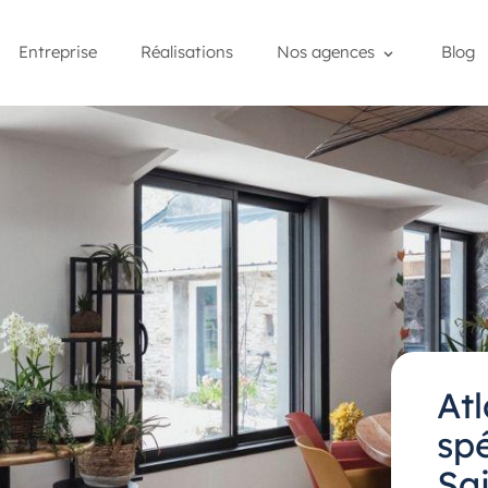
Entreprise
Réalisations
Nos agences
Blog
At
spé
Sa