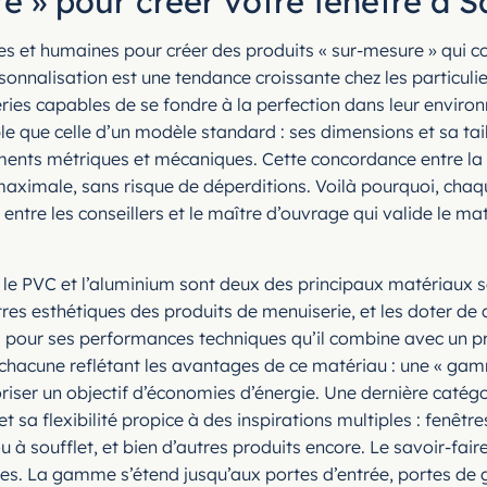
 » pour créer votre fenêtre à S
s et humaines pour créer des produits « sur-mesure » qui c
rsonnalisation est une tendance croissante chez les particul
ies capables de se fondre à la perfection dans leur environ
ple que celle d’un modèle standard : ses dimensions et sa tail
ments métriques et mécaniques. Cette concordance entre la f
n maximale, sans risque de déperditions. Voilà pourquoi, chaq
ntre les conseillers et le maître d’ouvrage qui valide le maté
 le PVC et l’aluminium sont deux des principaux matériaux 
gistres esthétiques des produits de menuiserie, et les doter 
rs pour ses performances techniques qu’il combine avec un p
 chacune reflétant les avantages de ce matériau : une « ga
iser un objectif d’économies d’énergie. Une dernière catégo
e et sa flexibilité propice à des inspirations multiples : fenêt
 soufflet, et bien d’autres produits encore. Le savoir-faire
nes. La gamme s’étend jusqu’aux portes d’entrée, portes de 