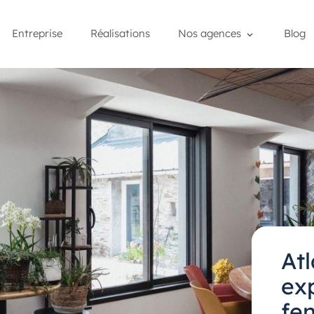
Entreprise
Réalisations
Nos agences
Blog
At
ex
fe