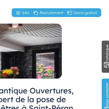
SAV
Recrutement
Devis gratuit
catalogu
nous contact
lantique Ouvertures,
pert de la pose de
nêtres à Saint-Péran