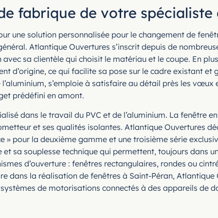
de fabrique de votre spécialiste 
 pour une solution personnalisée pour le changement de fenê
général. Atlantique Ouvertures s’inscrit depuis de nombreu
vec sa clientèle qui choisit le matériau et le coupe. En plu
 d’origine, ce qui facilite sa pose sur le cadre existant et 
 l’aluminium, s’emploie à satisfaire au détail près les vœux e
dget prédéfini en amont.
alisé dans le travail du PVC et de l’aluminium. La fenêtre en
rometteur et ses qualités isolantes. Atlantique Ouvertures d
e » pour la deuxième gamme et une troisième série exclus
ce et sa souplesse technique qui permettent, toujours dans un
anismes d’ouverture : fenêtres rectangulaires, rondes ou cint
ire dans la réalisation de fenêtres à Saint-Péran, Atlantiqu
s, systèmes de motorisations connectés à des appareils de 