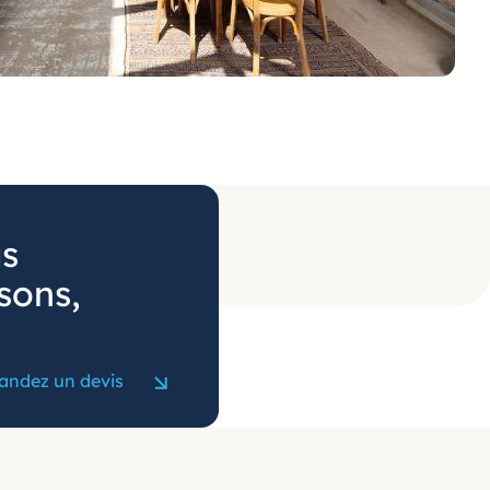
us
sons,
ndez un devis