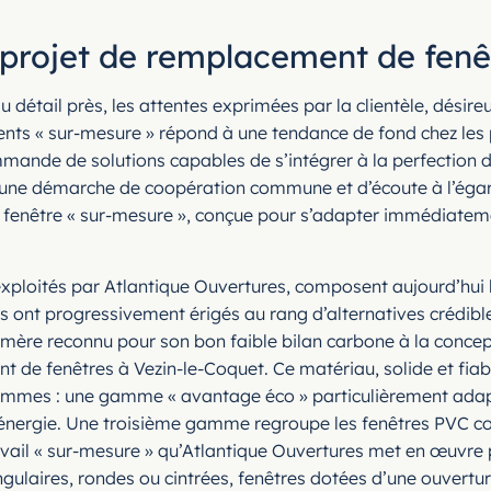
 projet de remplacement de fenê
u détail près, les attentes exprimées par la clientèle, désire
s « sur-mesure » répond à une tendance de fond chez les par
mmande de solutions capables de s’intégrer à la perfection d
 une démarche de coopération commune et d’écoute à l’égar
e fenêtre « sur-mesure », conçue pour s’adapter immédiatement
ploités par Atlantique Ouvertures, composent aujourd’hui la
es ont progressivement érigés au rang d’alternatives crédibl
ymère reconnu pour son bon faible bilan carbone à la concept
t de fenêtres à Vezin-le-Coquet. Ce matériau, solide et fiab
is gammes : une gamme « avantage éco » particulièrement ad
nergie. Une troisième gamme regroupe les fenêtres PVC coul
avail « sur-mesure » qu’Atlantique Ouvertures met en œuvre 
gulaires, rondes ou cintrées, fenêtres dotées d’une ouvertur