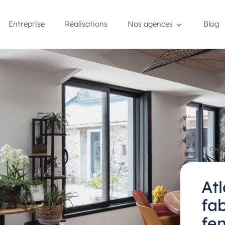
Entreprise
Réalisations
Nos agences
Blog
At
fa
fe