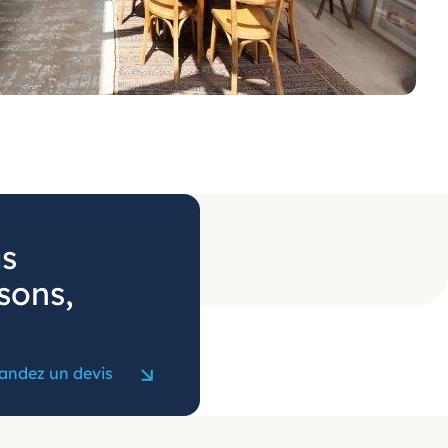
us
sons,
ndez un devis