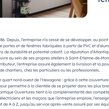
86. Depuis, l’entreprise n’a cessé de se développer, au po
de portes et de fenêtres fabriquées à partir de PVC et d’alum
s de durabilité et potentiel créatif. La réputation d’Atlan
uvre au sein de ses propres ateliers à Saint-Etienne-de-Mo
stributeur, l’entreprise assure également la livraison et la 
de chantiers, chez les particuliers ou les professionnels.
 le quart nord-ouest de l’Hexagone : grâce à cette couvertu
our permettre à la clientèle de se projeter dans les plus bre
antique Ouvertures tient à la complémentarité des compétenc
s électriciens et les maçons que l’entreprise emploie, l’ensei
 de A à Z, jusqu’au service après-vente assuré par ses équi