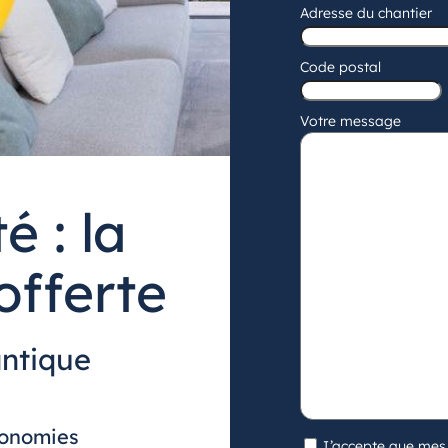
Adresse du chantier
Adresse
Code postal
postale
Votre message
é : la
offerte
antique
conomies
(Nécessaire)
J’accepte que mes 