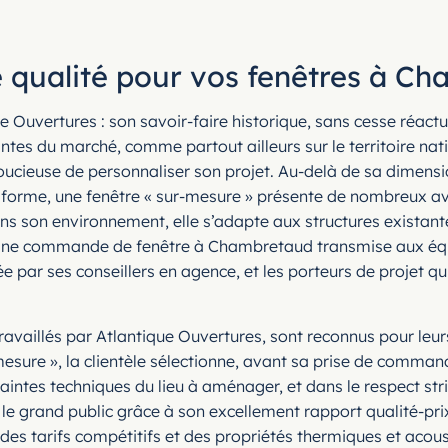
e qualité pour vos fenêtres à C
e Ouvertures : son savoir-faire historique, sans cesse réact
s du marché, comme partout ailleurs sur le territoire nationa
oucieuse de personnaliser son projet. Au-delà de sa dimensi
et la forme, une fenêtre « sur-mesure » présente de nombreux
son environnement, elle s’adapte aux structures existantes, 
 Une commande de fenêtre à Chambretaud transmise aux équi
e par ses conseillers en agence, et les porteurs de projet q
availlés par Atlantique Ouvertures, sont reconnus pour leurs 
sure », la clientèle sélectionne, avant sa prise de command
raintes techniques du lieu à aménager, et dans le respect st
t le grand public grâce à son excellement rapport qualité-pr
ar des tarifs compétitifs et des propriétés thermiques et a