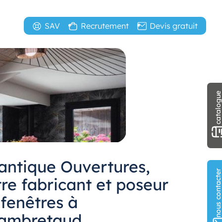
SAV
Recrutement
Devis gratuit
catalogu
lantique Ouvertures,
nous contact
re fabricant et poseur
 fenêtres à
ambretaud