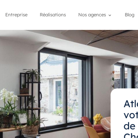
Entreprise
Réalisations
Nos agences
Blog
At
vot
de
Ch