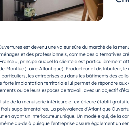
 Ouvertures est devenu une valeur sûre du marché de la men
ménages et des professionnels, comme des alternatives créd
ance », principe auquel la clientèle est particulièrement at
-de-Montluc (Loire-Atlantique). Producteur et distributeur, 
articuliers, les entreprises ou dans les bâtiments des coll
e forte implantation territoriale lui permet de répondre au
gements ou de leurs espaces de travail, avec un objectif d’é
liste de la menuiserie intérieure et extérieure établit grat
ans frais supplémentaires. La polyvalence d’Atlantique Ouvert
 en ayant un interlocuteur unique. Un modèle qui, de la con
même au-delà puisque l’entreprise assure également un serv