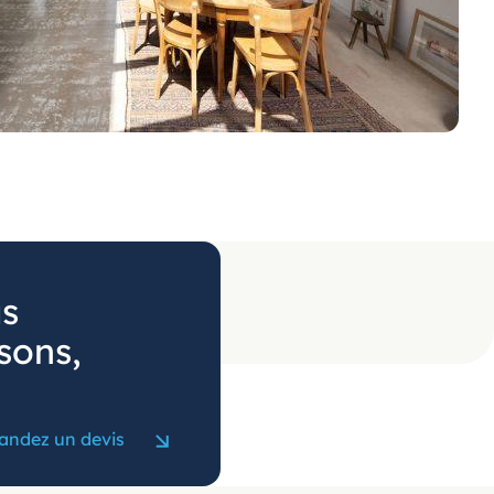
us
sons,
ndez un devis