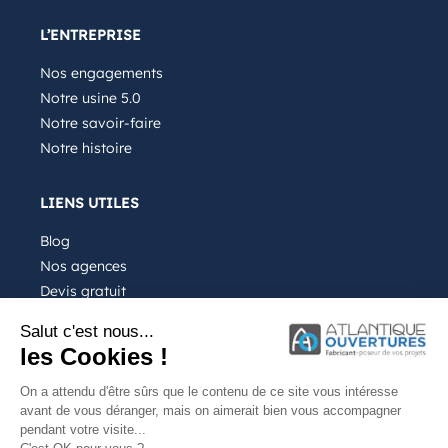
L’ENTREPRISE
Nos engagements
Notre usine 5.0
Notre savoir-faire
Notre histoire
LIENS UTILES
Blog
Nos agences
Devis gratuit
Recrutement
Salut c'est nous...
FAQ
les Cookies !
On a attendu d'être sûrs que le contenu de ce site vous intéresse
avant de vous déranger, mais on aimerait bien vous accompagner
pendant votre visite...