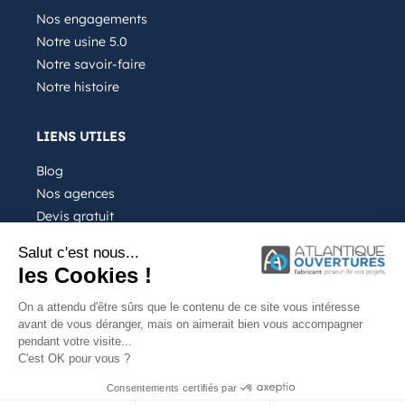
Nos engagements
Notre usine 5.0
Notre savoir-faire
Notre histoire
LIENS UTILES
Blog
Nos agences
Devis gratuit
Recrutement
Salut c'est nous...
FAQ
les Cookies !
On a attendu d'être sûrs que le contenu de ce site vous intéresse
avant de vous déranger, mais on aimerait bien vous accompagner
pendant votre visite...
C'est OK pour vous ?
Notre entreprise
Mentions légales
Consentements certifiés par