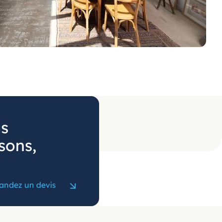
us
sons,
ndez un devis