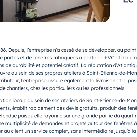
86. Depuis, l’entreprise n’a cessé de se développer, au po
de portes et de fenêtres fabriquées à partir de PVC et d’alum
s de durabilité et potentiel créatif. La réputation d’Atlan
uvre au sein de ses propres ateliers à Saint-Etienne-de-Mo
stributeur, l’entreprise assure également la livraison et la p
de chantiers, chez les particuliers ou les professionnels.
cation locale au sein de ses ateliers de Saint-Etienne-de-Mon
lients, établit rapidement des devis gratuits, produit des fe
t étendue puisqu’elle rayonne sur une grande partie du quart 
ne multiplicité de demandes et projets autour des fenêtres à
au client un service complet, sans intermédiaire jusqu’à la 