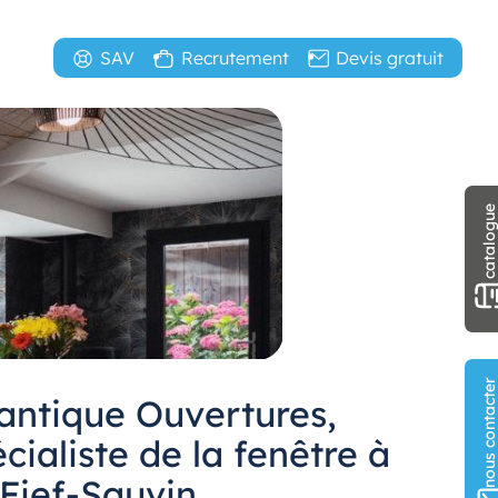
SAV
Recrutement
Devis gratuit
catalogu
nous contact
lantique Ouvertures,
cialiste de la fenêtre à
 Fief-Sauvin