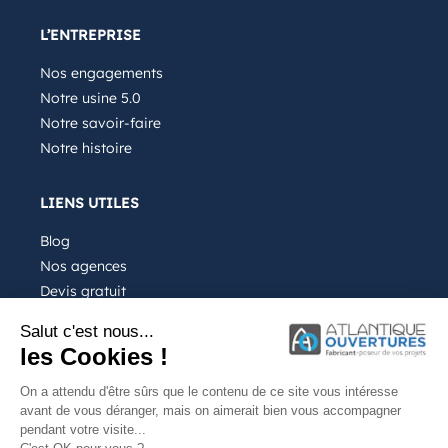
L’ENTREPRISE
Nos engagements
Notre usine 5.0
Notre savoir-faire
Notre histoire
LIENS UTILES
Blog
Nos agences
Devis gratuit
Recrutement
Salut c'est nous...
FAQ
les Cookies !
On a attendu d'être sûrs que le contenu de ce site vous intéresse
avant de vous déranger, mais on aimerait bien vous accompagner
pendant votre visite...