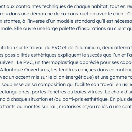
nt aux contraintes techniques de chaque habitat, tout en re
re » dans une démarche de co-construction avec le client. C
existantes, à l’inverse d’un modèle standard qu’il est nécessa
le. Elle ouvre une large palette d’inspirations au client qui 
tation sur le travail du PVC et de l’aluminium, deux altern
 possibilités esthétiques expliquent le succès que l’un et l
Quéven . Le PVC, un thermoplastique apprécié pour ses capa
 d’Atlantique Ouvertures, les fenêtres conçues dans ce maté
avec un accent mis sur le bilan énergétique) et une gamme to
a souplesse de sa composition qui facilite son travail en usin
 rectangulaires, portes-fenêtres ou baies vitrées. Le choix d
pond à chaque situation et/ou parti-pris esthétique. En plus 
battants ou montés sur rail, motorisés et/ou reliés à une 