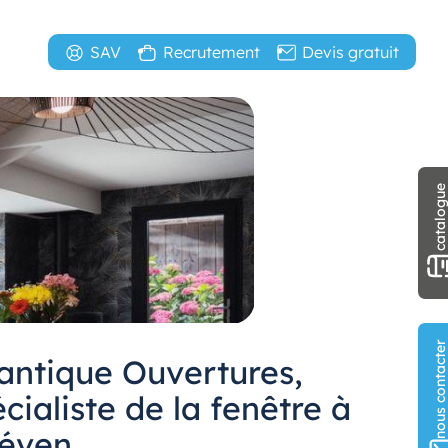
SAV
Recrutement
Devis gratuit
catalogu
nous contact
lantique Ouvertures,
cialiste de la fenêtre à
éven