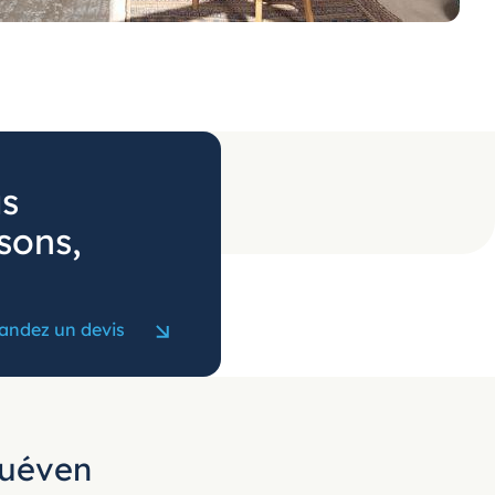
us
sons,
ndez un devis
Quéven