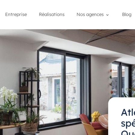
Entreprise
Réalisations
Nos agences
Blog
At
spé
Qu