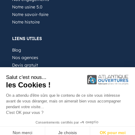
Notre usine 5.0
Notre savoir-faire
Notre histoire
LIENS UTILES
Blog
Nos agences
Devis gratuit
Recrutement
Salut c'est nous...
FAQ
les Cookies !
On a attendu d'être sûrs que le contenu de ce site vous intéresse
avant de vous déranger, mais on aimerait bien vous accompagner
pendant votre visite...
C'est OK pour vous ?
Notre entreprise
Mentions légales
Consentements certifiés par
Site internet conçu par Kalelia
Non merci
Je choisis
OK pour moi