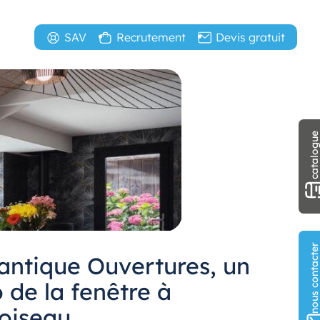
SAV
Recrutement
Devis gratuit
catalogu
nous contact
lantique Ouvertures, un
 de la fenêtre à
oiseau