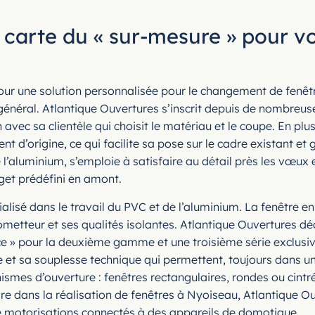
 carte du « sur-mesure » pour vo
 pour une solution personnalisée pour le changement de fenê
général. Atlantique Ouvertures s’inscrit depuis de nombreu
vec sa clientèle qui choisit le matériau et le coupe. En plu
 d’origine, ce qui facilite sa pose sur le cadre existant et 
 l’aluminium, s’emploie à satisfaire au détail près les vœux e
dget prédéfini en amont.
alisé dans le travail du PVC et de l’aluminium. La fenêtre en
rometteur et ses qualités isolantes. Atlantique Ouvertures d
e » pour la deuxième gamme et une troisième série exclus
ce et sa souplesse technique qui permettent, toujours dans un
anismes d’ouverture : fenêtres rectangulaires, rondes ou cint
aire dans la réalisation de fenêtres à Nyoiseau, Atlantique 
de motorisations connectés à des appareils de domotique.