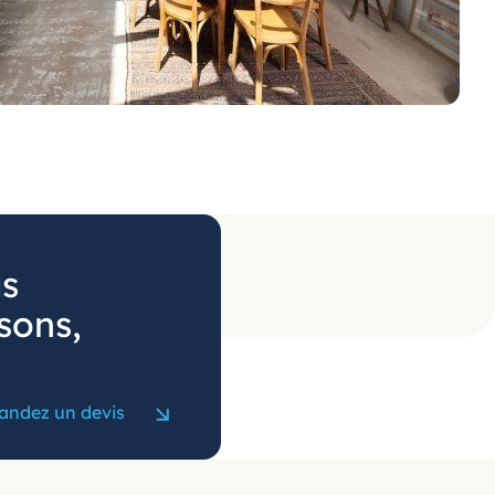
us
sons,
ndez un devis