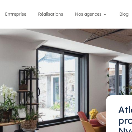
Entreprise
Réalisations
Nos agences
Blog
At
pro
Ny