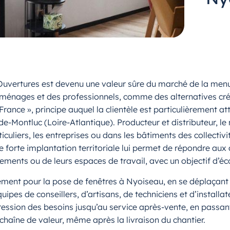
 Ouvertures est devenu une valeur sûre du marché de la men
ménages et des professionnels, comme des alternatives créd
ance », principe auquel la clientèle est particulièrement at
-de-Montluc (Loire-Atlantique). Producteur et distributeur, 
iculiers, les entreprises ou dans les bâtiments des collecti
e forte implantation territoriale lui permet de répondre au
gements ou de leurs espaces de travail, avec un objectif d’é
ement pour la pose de fenêtres à Nyoiseau, en se déplaçant 
ipes de conseillers, d’artisans, de techniciens et d’installa
ion des besoins jusqu’au service après-vente, en passant p
 chaîne de valeur, même après la livraison du chantier.