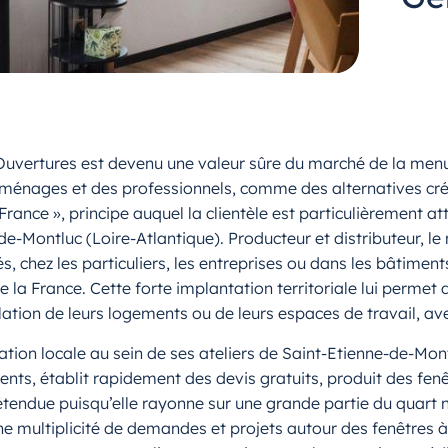
 Ouvertures est devenu une valeur sûre du marché de la men
ménages et des professionnels, comme des alternatives créd
ance », principe auquel la clientèle est particulièrement at
-de-Montluc (Loire-Atlantique). Producteur et distributeur, 
 chez les particuliers, les entreprises ou dans les bâtiment
 la France. Cette forte implantation territoriale lui perme
lation de leurs logements ou de leurs espaces de travail, av
cation locale au sein de ses ateliers de Saint-Etienne-de-Mon
lients, établit rapidement des devis gratuits, produit des fe
t étendue puisqu’elle rayonne sur une grande partie du quart 
ne multiplicité de demandes et projets autour des fenêtres 