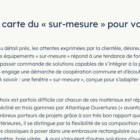
 carte du « sur-mesure » pour vot
u détail près, les attentes exprimées par la clientèle, désir
 équipements « sur-mesure » répond à une tendance de fond ch
t passer commande de solutions capables de s’intégrer à la 
res engage une démarche de coopération commune et d’écout
 A savoir : une fenêtre « sur-mesure », conçue pour s’adapter
choix est parfois difficile car chacun de ces matériaux est ré
 décliné en trois gammes par Atlantique Ouvertures (« ava
reux porteurs de projets grâce à son très bon rapport quali
érieures, il se distingue par la flexibilité de sa compositi
 classiques à poser dans une embrasure rectangulaire ou car
enêtre, baie vitrée… A quoi s’ajoutent d’autres solutions d’o