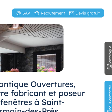
SAV
Recrutement
Devis gratuit
catalogu
lantique Ouvertures,
nous contact
re fabricant et poseur
fenêtres à Saint-
rmain-des-Prés