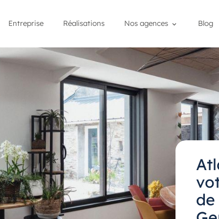
Entreprise
Réalisations
Nos agences
Blog
At
vot
de 
Ge