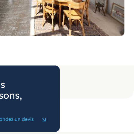
us
sons,
ndez un devis