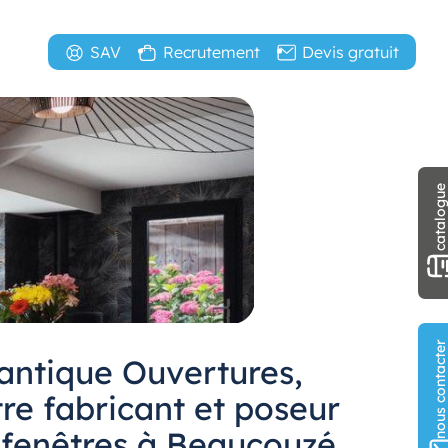
SAV
Recrutement
Devis gratuit
catalogu
nous contact
lantique Ouvertures,
re fabricant et poseur
 fenêtres à Beaucouzé