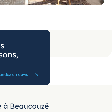
us
sons,
ndez un devis
re à Beaucouzé