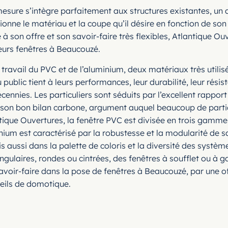
sure s’intègre parfaitement aux structures existantes, un 
tionne le matériau et la coupe qu’il désire en fonction de s
 à son offre et son savoir-faire très flexibles, Atlantique 
leurs fenêtres à Beaucouzé.
travail du PVC et de l’aluminium, deux matériaux très utilis
public tient à leurs performances, leur durabilité, leur rési
cennies. Les particuliers sont séduits par l’excellent rapport
 son bon bilan carbone, argument auquel beaucoup de particu
antique Ouvertures, la fenêtre PVC est divisée en trois gamm
um est caractérisé par la robustesse et la modularité de sa
s aussi dans la palette de coloris et la diversité des systèm
ngulaires, rondes ou cintrées, des fenêtres à soufflet ou à 
voir-faire dans la pose de fenêtres à Beaucouzé, par une of
eils de domotique.