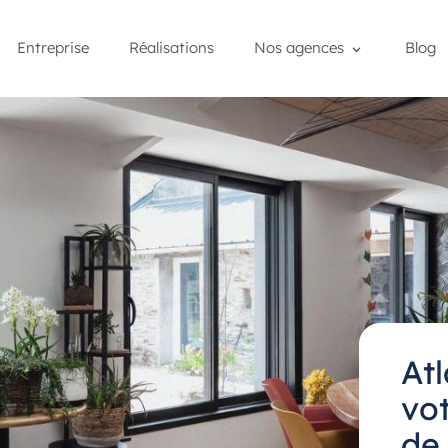
Entreprise
Réalisations
Nos agences
Blog
At
vot
de