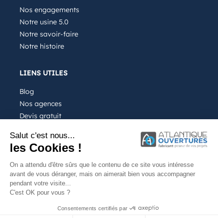
Nos engagements
Notre usine 5.0
Notre savoir-faire
Notre histoire
LIENS UTILES
Blog
Nos agences
Devis gratuit
Recrutement
Salut c'est nous...
FAQ
les Cookies !
On a attendu d'être sûrs que le contenu de ce site vous intéresse
avant de vous déranger, mais on aimerait bien vous accompagner
pendant votre visite...
C'est OK pour vous ?
Notre entreprise
Mentions légales
Consentements certifiés par