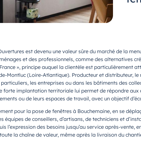
 Ouvertures est devenu une valeur sûre du marché de la men
ménages et des professionnels, comme des alternatives créd
ance », principe auquel la clientèle est particulièrement at
-de-Montluc (Loire-Atlantique). Producteur et distributeur, 
articuliers, les entreprises ou dans les bâtiments des colle
e forte implantation territoriale lui permet de répondre au
gements ou de leurs espaces de travail, avec un objectif d’é
ement pour la pose de fenêtres à Bouchemaine, en se déplaça
équipes de conseillers, d’artisans, de techniciens et d’inst
’expression des besoins jusqu’au service après-vente, en p
toute la chaîne de valeur, même après la livraison du chantie