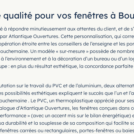
e qualité pour vos fenêtres à B
é à répondre minutieusement aux attentes du client, et de s’
 par Atlantique Ouvertures. Cette personnalisation, qui corr
ration étroite entre les conseillers de l’enseigne et les port
 Bouchemaine. Un modèle « sur-mesure » possède de nombreu
te à l’environnement et à la décoration d’un bureau ou d’un lo
pe : en plus du résultat esthétique, la concordance parfaite 
tation sur le travail du PVC et de l’aluminium, deux altern
 possibilités esthétiques expliquent le succès que l’un et l
Bouchemaine . Le PVC, un thermoplastique apprécié pour ses
atalogue d’Atlantique Ouvertures, les fenêtres conçues dans
performance » (avec un accent mis sur le bilan énergétique)
sa durabilité et la souplesse de sa composition qui facilite s
s, fenêtres carrées ou rectangulaires, portes-fenêtres ou bai