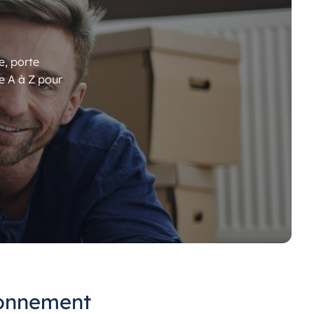
e, porte
e A à Z pour
ronnement