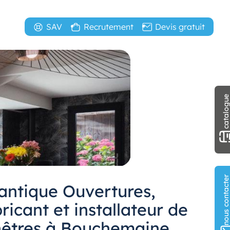
SAV
Recrutement
Devis gratuit
catalogu
nous contact
lantique Ouvertures,
ricant et installateur de
nêtres à Bouchemaine