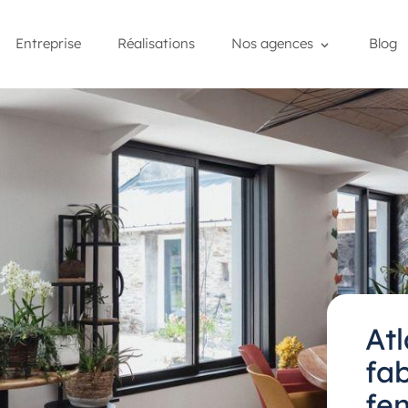
Entreprise
Réalisations
Nos agences
Blog
At
fab
fe