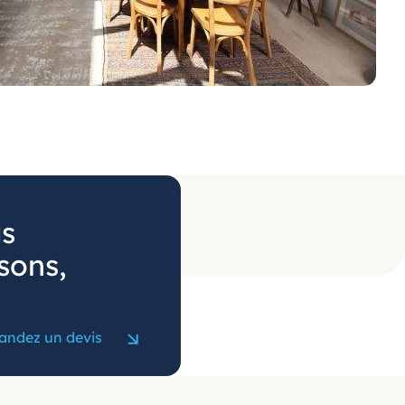
us
sons,
ndez un devis