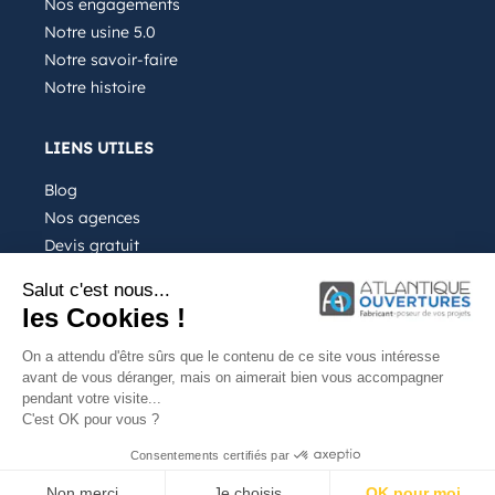
Nos engagements
Notre usine 5.0
Notre savoir-faire
Notre histoire
LIENS UTILES
Blog
Nos agences
Devis gratuit
Recrutement
Salut c'est nous...
FAQ
les Cookies !
On a attendu d'être sûrs que le contenu de ce site vous intéresse
avant de vous déranger, mais on aimerait bien vous accompagner
pendant votre visite...
C'est OK pour vous ?
Notre entreprise
Mentions légales
Consentements certifiés par
Site internet conçu par Kalelia
Non merci
Je choisis
OK pour moi